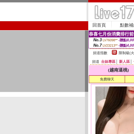
回首頁
點數補
恭喜七月份消費排行前
No.3
-贈點
8,0
LV76098**
No.7
-贈點
4,0
LV23213**
頻道指數
限制級(火
頻道
台妹專區
│
新人區
│
(越南逼桃)
免費聊天