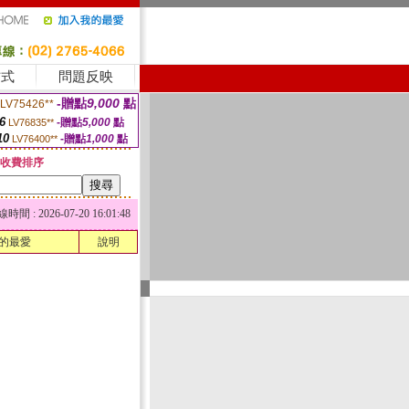
方式
問題反映
-贈點
9,000
點
LV75426**
6
-贈點
5,000
點
LV76835**
10
-贈點
1,000
點
LV76400**
收費排序
 : 2026-07-20 16:01:48
的最愛
說明