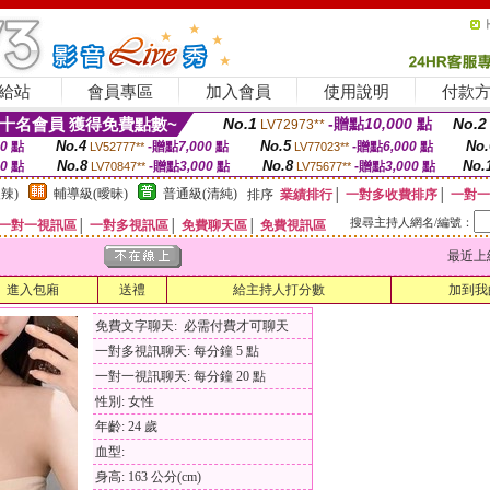
給站
會員專區
加入會員
使用說明
付款
十名會員 獲得免費點數~
No.1
-贈點
10,000
點
No.2
LV72973**
No.4
No.5
No.
00
點
-贈點
7,000
點
-贈點
6,000
點
LV52777**
LV77023**
No.8
No.8
No.
00
點
-贈點
3,000
點
-贈點
3,000
點
LV70847**
LV75677**
辣)
輔導級(曖昧)
普通級(清純)
排序
業績排行
│
一對多收費排序
│
一對一
搜尋主持人網名/編號：
一對一視訊區
│
一對多視訊區
│
免費聊天區
│
免費視訊區
最近上線時間
進入包廂
送禮
給主持人打分數
加到我
免費文字聊天: 必需付費才可聊天
一對多視訊聊天: 每分鐘 5 點
一對一視訊聊天: 每分鐘 20 點
性別: 女性
年齡: 24 歲
血型:
身高: 163 公分(cm)