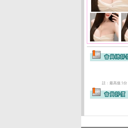
註﹕最高值 5分