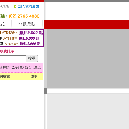
方式
問題反映
-贈點
9,000
點
LV75426**
6
-贈點
5,000
點
LV76835**
10
-贈點
1,000
點
LV76400**
收費排序
 : 2026-06-12 14:50:33
的最愛
說明