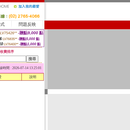
方式
問題反映
-贈點
9,000
點
LV75426**
6
-贈點
5,000
點
LV76835**
10
-贈點
1,000
點
LV76400**
收費排序
 : 2026-07-14 13:25:01
愛
說明