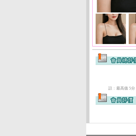
註﹕最高值 5分