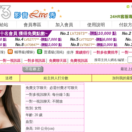
給站
會員專區
加入會員
使用說明
付款
十名會員 獲得免費點數~
No.1
-贈點
10,000
點
No.2
LV72973**
No.4
No.5
No.
00
點
-贈點
7,000
點
-贈點
6,000
點
LV52777**
LV77023**
No.8
No.8
No.
00
點
-贈點
3,000
點
-贈點
3,000
點
LV70847**
LV75677**
辣)
輔導級(曖昧)
普通級(清純)
排序
業績排行
│
一對多收費排序
│
一對一
搜尋主持人網名/編號：
一對一視訊區
│
一對多視訊區
│
免費聊天區
│
免費視訊區
最近上線時間
送禮
給主持人打分數
加到我的最
免費文字聊天: 必需付費才可聊天
一對多視訊聊天: 每分鐘 5 點
一對一視訊聊天: 不開放
性別: 女性
年齡: 20 歲
血型:
身高: 160 公分(cm)