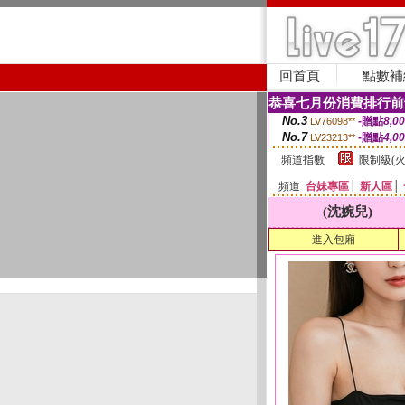
回首頁
點數補
恭喜七月份消費排行前
No.3
-贈點
8,0
LV76098**
No.7
-贈點
4,0
LV23213**
頻道指數
限制級(火
頻道
台妹專區
│
新人區
│
(沈婉兒)
進入包廂