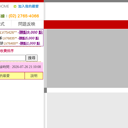
方式
問題反映
-贈點
9,000
點
LV75426**
6
-贈點
5,000
點
LV76835**
10
-贈點
1,000
點
LV76400**
收費排序
 : 2026-07-26 21:10:08
的最愛
說明