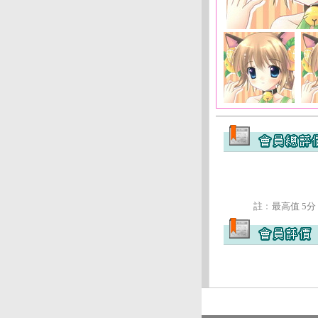
註﹕最高值 5分