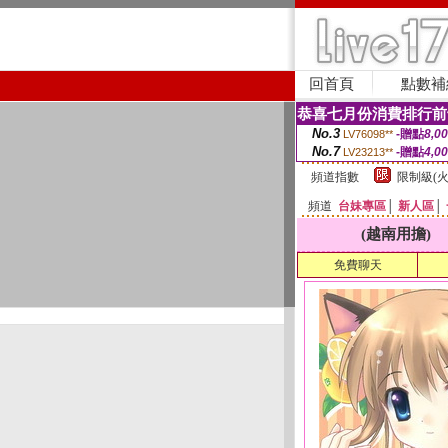
回首頁
點數補
恭喜七月份消費排行前
No.3
-贈點
8,0
LV76098**
No.7
-贈點
4,0
LV23213**
頻道指數
限制級(火
頻道
台妹專區
│
新人區
│
(越南用擔)
免費聊天