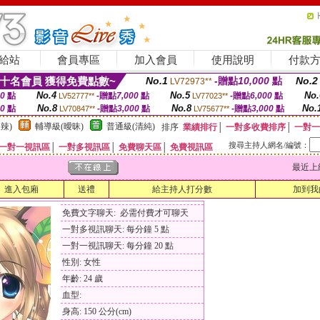
給站
會員專區
加入會員
使用說明
付款
十名會員 獲得免費點數~
No.1
-贈點
10,000
點
No.2
LV72973**
No.4
No.5
No.
00
點
-贈點
7,000
點
-贈點
6,000
點
LV52777**
LV77023**
No.8
No.8
No.
00
點
-贈點
3,000
點
-贈點
3,000
點
LV70847**
LV75677**
辣)
輔導級(曖昧)
普通級(清純)
排序
業績排行
│
一對多收費排序
│
一對一
搜尋主持人網名/編號：
一對一視訊區
│
一對多視訊區
│
免費聊天區
│
免費視訊區
最近上線時間
進入包廂
送禮
給主持人打分數
加到我
免費文字聊天: 必需付費才可聊天
一對多視訊聊天: 每分鐘 5 點
一對一視訊聊天: 每分鐘 20 點
性別: 女性
年齡: 24 歲
血型:
身高: 150 公分(cm)