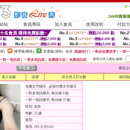
給站
會員專區
加入會員
使用說明
付款
十名會員 獲得免費點數~
No.1
-贈點
10,000
點
No.2
LV72973**
No.4
No.5
No.
00
點
-贈點
7,000
點
-贈點
6,000
點
LV52777**
LV77023**
No.8
No.8
No.
00
點
-贈點
3,000
點
-贈點
3,000
點
LV70847**
LV75677**
辣)
輔導級(曖昧)
普通級(清純)
排序
業績排行
│
一對多收費排序
│
一對一
搜尋主持人網名/編號：
一對一視訊區
│
一對多視訊區
│
免費聊天區
│
免費視訊區
最近上線時間
進入包廂
送禮
給主持人打分數
加到我
免費文字聊天: 必需付費才可聊天
一對多視訊聊天: 每分鐘 6 點
一對一視訊聊天: 每分鐘 25 點
性別: 女性
年齡: 23 歲
血型:
身高: 163 公分(cm)