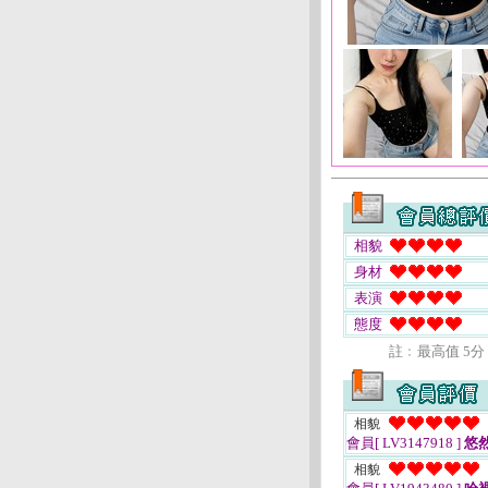
相貌
身材
表演
態度
註﹕最高值 5分
相貌
會員[ LV3147918 ]
悠
相貌