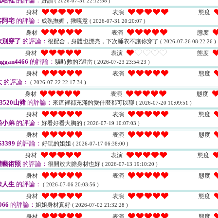
裡哈裡
的評論：
好讚
( 2026-07-31 22:12:58 )
身材
表演
態度
客阿宅
的評論：
成熟撫媚，揪嘎意
( 2026-07-31 20:20:07 )
身材
表演
態度
衣別穿了
的評論：
很配合，身體也漂亮，下次睡衣不讓你穿了
( 2026-07-26 08:22:26 )
身材
表演
態度
ggan4466
的評論：
騙時數的?避雷
( 2026-07-23 23:54:23 )
身材
表演
態度
大
的評論：
( 2026-07-22 22:17:34 )
身材
表演
態度
13520山豬
的評論：
來這裡都充滿的愛什麼都可以聊
( 2026-07-20 10:09:51 )
身材
表演
態度
船小弟
的評論：
好看好看大胸的
( 2026-07-19 10:07:03 )
身材
表演
態度
3399
的評論：
好玩的姐姐
( 2026-07-17 06:38:00 )
身材
表演
態度
體藝術照
的評論：
很開放大膽身材也好
( 2026-07-13 19:10:20 )
身材
表演
態度
味人生
的評論：
( 2026-07-06 20:03:56 )
身材
表演
態度
966
的評論：
姐姐身材真好
( 2026-07-02 21:32:28 )
身材
表演
態度