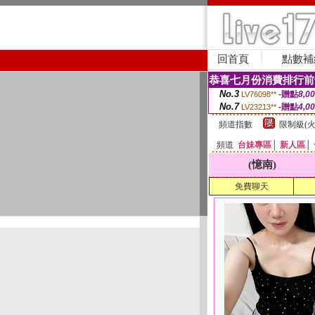
回首頁
點數補
恭喜七月份消費排行前
No.3
-贈點
8,0
LV76098**
No.7
-贈點
4,0
LV23213**
頻道指數
限制級(火
頻道
台妹專區
│
新人區
│
(憶南)
免費聊天