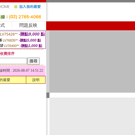
方式
問題反映
-贈點
9,000
點
LV75426**
6
-贈點
5,000
點
LV76835**
10
-贈點
1,000
點
LV76400**
收費排序
 : 2026-08-07 14:51:22
的最愛
說明