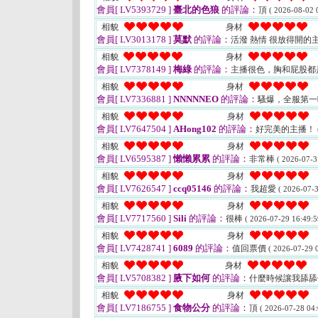
會員[ LV5393729 ]
臺北的色狼
的評論：
頂
( 2026-08-02 
相貌
身材
會員[ LV3013178 ]
莫默
的評論：
活潑 熱情 很放得開的主
相貌
身材
會員[ LV7378149 ]
梅綠
的評論：
主播很色，胸和屁股都
相貌
身材
會員[ LV7336881 ]
NNNNNEO
的評論：
騷爆，全服第
相貌
身材
會員[ LV7647504 ]
AHong102
的評論：
好完美的主播！
相貌
身材
會員[ LV6595387 ]
懶懶累累
的評論：
非常棒
( 2026-07-3
相貌
身材
會員[ LV7626547 ]
ccq05146
的評論：
我超愛
( 2026-07-3
相貌
身材
會員[ LV7717560 ]
Sili
的評論：
很棒
( 2026-07-29 16:49:5
相貌
身材
會員[ LV7428741 ]
6089
的評論：
值回票價
( 2026-07-29 0
相貌
身材
會員[ LV5708382 ]
腋下如何
的評論：
什麼時候讓我舔舔
相貌
身材
會員[ LV7186755 ]
食物公分
的評論：
頂
( 2026-07-28 04: