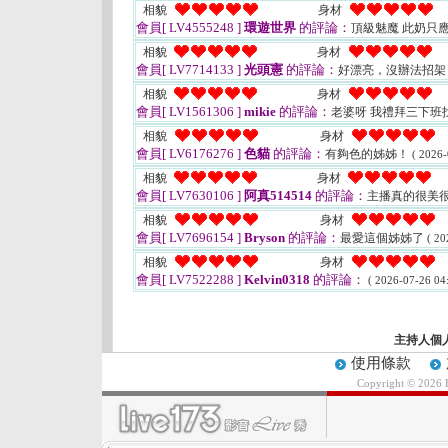
相貌
身材
會員[ LV4555248 ]
環遊世界
的評論：
頂級魅魔 此奶只
相貌
身材
會員[ LV7714133 ]
光頭憲
的評論：
好漂亮，沒辦法招架
相貌
身材
會員[ LV1561306 ]
mikie
的評論：
老婆呀 我禮拜三下班
相貌
身材
會員[ LV6176276 ]
色貓
的評論：
有夠色的姊姊！
( 2026-
相貌
身材
會員[ LV7630106 ]
阿真514514
的評論：
主播真的很美
相貌
身材
會員[ LV7696154 ]
Bryson
的評論：
最愛這個姊姊了
( 20
相貌
身材
會員[ LV7522288 ]
Kelvin0318
的評論：
( 2026-07-26 04:
主持人個
使用條款
Copyright © 2026