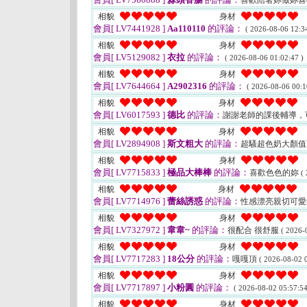
喜歡陪著妳做妳
相貌
身材
會員[ LV7441928 ]
Aa110110
的評論：
( 2026-08-06 12:34
相貌
身材
會員[ LV5129082 ]
衣拉
的評論：
( 2026-08-06 01:02:47 )
相貌
身材
會員[ LV7644664 ]
A2902316
的評論：
( 2026-08-06 00:1
相貌
身材
會員[ LV6017593 ]
德比
的評論：
謝謝老師的課後輔導，
相貌
身材
會員[ LV2894908 ]
斯文粗大
的評論：
超騷超色奶大顏
相貌
身材
會員[ LV7715833 ]
極品大棒棒
的評論：
喜歡色色的妳
(
相貌
身材
會員[ LV7714976 ]
蕾絲誘惑
的評論：
性感漂亮親切可愛
相貌
身材
會員[ LV7327972 ]
韋韋~
的評論：
很配合 很舒服
( 2026-
相貌
身材
會員[ LV7717283 ]
18公分
的評論：
嘎嘎頂
( 2026-08-02 0
相貌
身材
會員[ LV7717897 ]
小粉圓
的評論：
( 2026-08-02 05:57:54
相貌
身材