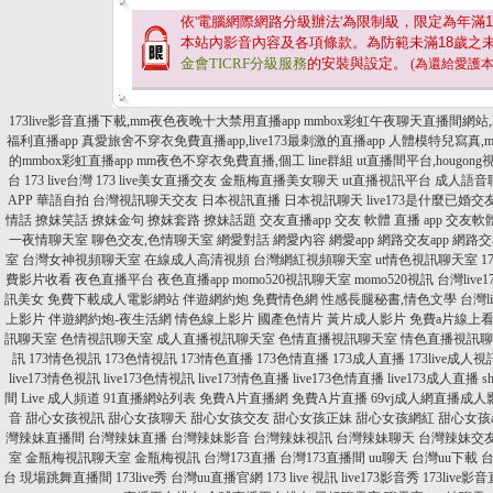
依'電腦網際網路分級辦法'為限制級，限定為年滿
1
本站內影音內容及各項條款。為防範未滿
18
歲之
金會TICRF分級服務
的安裝與設定。
(為還給愛護
173live影音直播下載,mm夜色夜晚十大禁用直播app
mmbox彩虹午夜聊天直播間網站,l
福利直播app
真愛旅舍不穿衣免費直播app,live173最刺激的直播app
人體模特兒寫真,
的mmbox彩虹直播app
mm夜色不穿衣免費直播,個工 line群組
ut直播間平台,hougong
台
173 live台灣
173 live美女直播交友
金瓶梅直播美女聊天
ut直播視訊平台
成人語音
APP
華語自拍
台灣視訊聊天交友
日本視訊直播
日本視訊聊天
live173是什麼
已婚交
情話
撩妺笑話
撩妺金句
撩妺套路
撩妹話題
交友直播app
交友 軟體 直播
app 交友軟
一夜情聊天室
聊色交友,色情聊天室
網愛對話
網愛內容
網愛app
網路交友app
網路交
室
台灣女神視頻聊天室
在線成人高清視頻
台灣網紅視頻聊天室
ut情色視訊聊天室
1
費影片收看
夜色直播平台
夜色直播app
momo520視訊聊天室
momo520視訊
台灣liv
訊美女
免費下載成人電影網站
伴遊網約炮
免費情色網
性感長腿秘書,情色文學
台灣l
上影片
伴遊網約炮-夜生活網
情色線上影片
國產色情片
黃片成人影片
免費a片線上
訊聊天室
色情視訊聊天室
成人直播視訊聊天室
色情直播視訊聊天室
情色直播視訊聊
訊
173情色視訊
173色情視訊
173情色直播
173色情直播
173成人直播
173live成人視
live173情色視訊
live173色情視訊
live173情色直播
live173色情直播
live173成人直播
s
間
Live 成人頻道
91直播網站列表
免費A片直播網
免費A片直播
69vj成人網直播成人
音
甜心女孩視訊
甜心女孩聊天
甜心女孩交友
甜心女孩正妹
甜心女孩網紅
甜心女孩a
灣辣妹直播間
台灣辣妹直播
台灣辣妹影音
台灣辣妹視訊
台灣辣妹聊天
台灣辣妹交
室
金瓶梅視訊聊天室
金瓶梅視訊
台灣173直播
台灣173直播間
uu聊天
台灣uu下載
台
台
現場跳舞直播間
173live秀
台灣uu直播官網
173 live 視訊
live173影音秀
173live