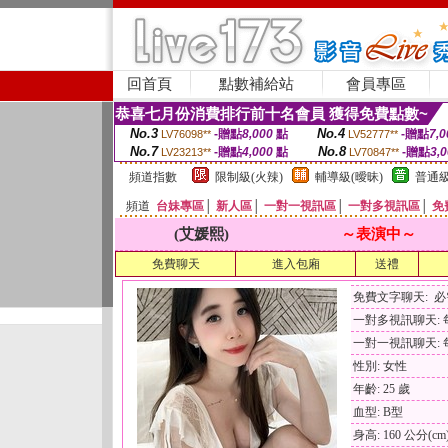
回首頁
點數補給站
會員專區
恭喜七月份消費排行前十名會員 獲得免費點數~
No.3
No.4
-贈點
8,000
點
-贈點
7,0
LV76098**
LV52777**
No.7
No.8
-贈點
4,000
點
-贈點
3,
LV23213**
LV70847**
頻道指數
限制級(火辣)
輔導級(曖昧)
普通級
頻道
台妹專區
│
新人區
│
一對一視訊區
│
一對多視訊區
│
免
(艾媛熙)
～表演中～
免費聊天
進入包廂
送禮
免費文字聊天: 
一對多視訊聊天: 每
一對一視訊聊天: 每
性別: 女性
年齡: 25 歲
血型: B型
身高: 160 公分(cm